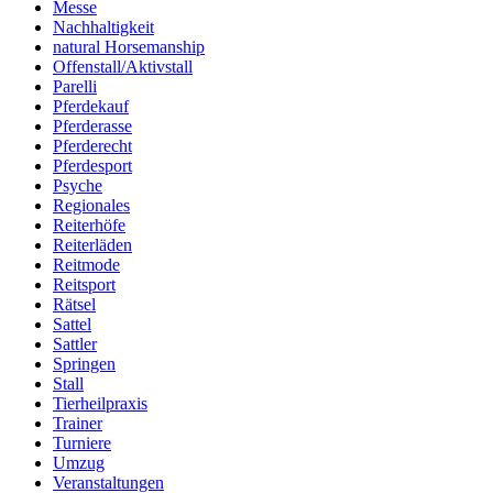
Messe
Nachhaltigkeit
natural Horsemanship
Offenstall/Aktivstall
Parelli
Pferdekauf
Pferderasse
Pferderecht
Pferdesport
Psyche
Regionales
Reiterhöfe
Reiterläden
Reitmode
Reitsport
Rätsel
Sattel
Sattler
Springen
Stall
Tierheilpraxis
Trainer
Turniere
Umzug
Veranstaltungen