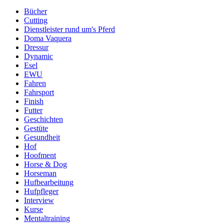
Bücher
Cutting
Dienstleister rund um's Pferd
Doma Vaquera
Dressur
Dynamic
Esel
EWU
Fahren
Fahrsport
Finish
Futter
Geschichten
Gestüte
Gesundheit
Hof
Hoofment
Horse & Dog
Horseman
Hufbearbeitung
Hufpfleger
Interview
Kurse
Mentaltraining