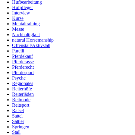
Hufbearbeitung
Hufpfleger
Interview
Kurse
Mentaltraining
Messe
Nachhaltigkeit
natural Horsemanship
Offenstall/Aktivstall
Parelli
Pferdekauf
Pferderasse
Pferderecht
Pferdesport
Psyche
Regionales
Reiterhöfe
Reiterläden
Reitmode
Reitsport
Rätsel
Sattel
Sattler
Springen
Stall