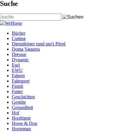
Suche
Suchbegriffe
Bücher
Cutting
Dienstleister rund um's Pferd
Doma Vaquera
Dressur
Dynamic
Esel
EWU
Fahren
Fahrsport
Finish
Futter
Geschichten
Gestüte
Gesundheit
Hof
Hoofment
Horse & Dog
Horseman