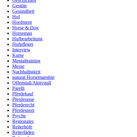
Geschichten
Gestüte
Gesundheit
Hof
Hoofment
Horse & Dog
Horseman
Hufbearbeitung
Hufpfleger
Interview
Kurse
Mentaltraining
Messe
Nachhaltigkeit
natural Horsemanship
Offenstall/Aktivstall
Parelli
Pferdekauf
Pferderasse
Pferderecht
Pferdesport
Psyche
Regionales
Reiterhöfe
Reiterläden