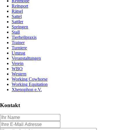
Reitmode
Reitsport
Rätsel
Sattel
Sattler
Springen
Stall
Tierheilpraxis
Trainer
Turniere
Umzug
Veranstaltungen
Verein
WBO
Western
Working Cowhorse
Working Equitation
Xhenophon e.V.
Kontakt