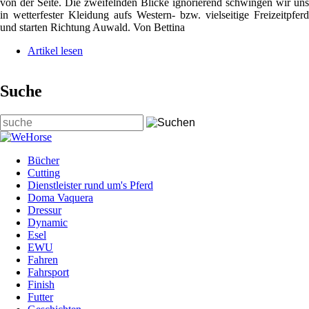
von der Seite. Die zweifelnden Blicke ignorierend schwingen wir uns
in wetterfester Kleidung aufs Western- bzw. vielseitige Freizeitpferd
und starten Richtung Auwald. Von Bettina
Artikel lesen
Suche
Suchbegriffe
Bücher
Cutting
Dienstleister rund um's Pferd
Doma Vaquera
Dressur
Dynamic
Esel
EWU
Fahren
Fahrsport
Finish
Futter