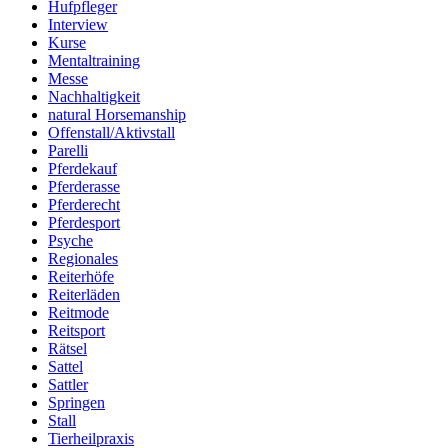
Hufpfleger
Interview
Kurse
Mentaltraining
Messe
Nachhaltigkeit
natural Horsemanship
Offenstall/Aktivstall
Parelli
Pferdekauf
Pferderasse
Pferderecht
Pferdesport
Psyche
Regionales
Reiterhöfe
Reiterläden
Reitmode
Reitsport
Rätsel
Sattel
Sattler
Springen
Stall
Tierheilpraxis