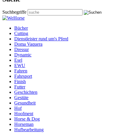
Suchbegriffe
Bücher
Cutting
Dienstleister rund um's Pferd
Doma Vaquera
Dressur
Dynamic
Esel
EWU
Fahren
Fahrsport
Finish
Futter
Geschichten
Gestüte
Gesundheit
Hof
Hoofment
Horse & Dog
Horseman
Hufbearbeitung